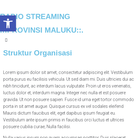
RADIO STREAMING
Open toolbar
.::PROVINSI MALUKU::.
Struktur Organisasi
Lorem ipsum dolor sit amet, consectetur adipiscing elit. Vestibulum
porta purus eu facilisis vehicula. Ut sed diam mi. Duis ultricies dui ac
nibh tincidunt, ac interdum lacus vulputate. Proin ut eros venenatis,
luctus dolor et, interdum magna. Integer nec nulla et est posuere
gravida. Ut non posuere sapien. Fusce id urna eget tortor commodo
porta in sit amet augue. Quisque cursus ex vel sodales eleifend.
Mauris dictum faucibus elit, eget dapibus ipsum feugiat eu.
Vestibulum ante ipsum primis in faucibus orci luctus et ultrices
posuere cubilia curae; Nulla facilisi.
Nulla varius ipsum non quam accumsan porttitor. Duis placerat