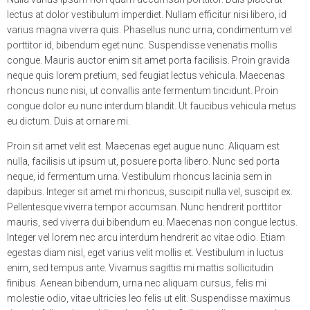
lectus at dolor vestibulum imperdiet. Nullam efficitur nisi libero, id
varius magna viverra quis. Phasellus nunc urna, condimentum vel
porttitor id, bibendum eget nunc. Suspendisse venenatis mollis
congue. Mauris auctor enim sit amet porta facilisis. Proin gravida
neque quis lorem pretium, sed feugiat lectus vehicula. Maecenas
rhoncus nunc nisi, ut convallis ante fermentum tincidunt. Proin
congue dolor eu nunc interdum blandit. Ut faucibus vehicula metus
eu dictum. Duis at ornare mi.
Proin sit amet velit est. Maecenas eget augue nunc. Aliquam est
nulla, facilisis ut ipsum ut, posuere porta libero. Nunc sed porta
neque, id fermentum urna. Vestibulum rhoncus lacinia sem in
dapibus. Integer sit amet mi rhoncus, suscipit nulla vel, suscipit ex.
Pellentesque viverra tempor accumsan. Nunc hendrerit porttitor
mauris, sed viverra dui bibendum eu. Maecenas non congue lectus.
Integer vel lorem nec arcu interdum hendrerit ac vitae odio. Etiam
egestas diam nisl, eget varius velit mollis et. Vestibulum in luctus
enim, sed tempus ante. Vivamus sagittis mi mattis sollicitudin
finibus. Aenean bibendum, urna nec aliquam cursus, felis mi
molestie odio, vitae ultricies leo felis ut elit. Suspendisse maximus