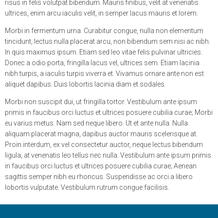
risus in felis volutpat bibendum. Mauris finibus, velit at venenatis
ultrices, enim arcu iaculis velit, in semper lacus mauris et lorem.
Morbi in fermentum urna. Curabitur congue, nulla non elementum
tincidunt, lectus nulla placerat arcu, non bibendum sem nisi ac nibh.
In quis maximus ipsum. Etiam sed leo vitae felis pulvinar ultricies.
Donec a odio porta, fringilla lacus vel, ultrices sem. Etiam lacinia
nibh turpis, a iaculis turpis viverra et. Vivamus ornare ante non est
aliquet dapibus. Duis lobortis lacinia diam et sodales.
Morbi non suscipit dui, ut fringilla tortor. Vestibulum ante ipsum
primis in faucibus orci luctus et ultrices posuere cubilia curae; Morbi
eu varius metus. Nam sed neque libero. Ut et ante nulla. Nulla
aliquam placerat magna, dapibus auctor mauris scelerisque at.
Proin interdum, ex vel consectetur auctor, neque lectus bibendum
ligula, at venenatis leo tellus nec nulla. Vestibulum ante ipsum primis
in faucibus orci luctus et ultrices posuere cubilia curae; Aenean
sagittis semper nibh eu rhoncus. Suspendisse ac orci a libero
lobortis vulputate. Vestibulum rutrum congue facilisis.